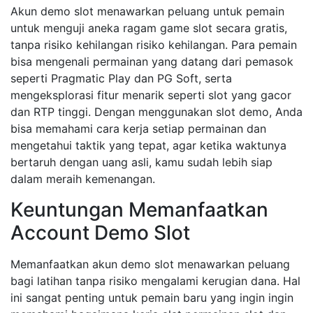
Akun demo slot menawarkan peluang untuk pemain
untuk menguji aneka ragam game slot secara gratis,
tanpa risiko kehilangan risiko kehilangan. Para pemain
bisa mengenali permainan yang datang dari pemasok
seperti Pragmatic Play dan PG Soft, serta
mengeksplorasi fitur menarik seperti slot yang gacor
dan RTP tinggi. Dengan menggunakan slot demo, Anda
bisa memahami cara kerja setiap permainan dan
mengetahui taktik yang tepat, agar ketika waktunya
bertaruh dengan uang asli, kamu sudah lebih siap
dalam meraih kemenangan.
Keuntungan Memanfaatkan
Account Demo Slot
Memanfaatkan akun demo slot menawarkan peluang
bagi latihan tanpa risiko mengalami kerugian dana. Hal
ini sangat penting untuk pemain baru yang ingin ingin