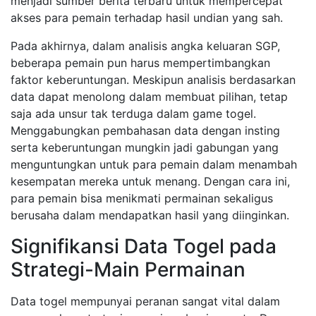
menjadi sumber berita terbaru untuk mempercepat
akses para pemain terhadap hasil undian yang sah.
Pada akhirnya, dalam analisis angka keluaran SGP,
beberapa pemain pun harus mempertimbangkan
faktor keberuntungan. Meskipun analisis berdasarkan
data dapat menolong dalam membuat pilihan, tetap
saja ada unsur tak terduga dalam game togel.
Menggabungkan pembahasan data dengan insting
serta keberuntungan mungkin jadi gabungan yang
menguntungkan untuk para pemain dalam menambah
kesempatan mereka untuk menang. Dengan cara ini,
para pemain bisa menikmati permainan sekaligus
berusaha dalam mendapatkan hasil yang diinginkan.
Signifikansi Data Togel pada
Strategi-Main Permainan
Data togel mempunyai peranan sangat vital dalam