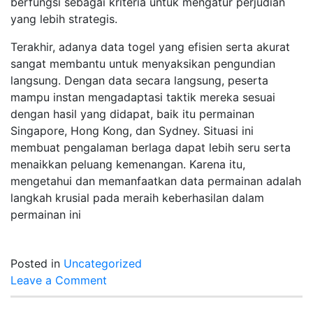
berfungsi sebagai kriteria untuk mengatur perjudian
yang lebih strategis.
Terakhir, adanya data togel yang efisien serta akurat
sangat membantu untuk menyaksikan pengundian
langsung. Dengan data secara langsung, peserta
mampu instan mengadaptasi taktik mereka sesuai
dengan hasil yang didapat, baik itu permainan
Singapore, Hong Kong, dan Sydney. Situasi ini
membuat pengalaman berlaga dapat lebih seru serta
menaikkan peluang kemenangan. Karena itu,
mengetahui dan memanfaatkan data permainan adalah
langkah krusial pada meraih keberhasilan dalam
permainan ini
Posted in
Uncategorized
on
Leave a Comment
Keberuntungan