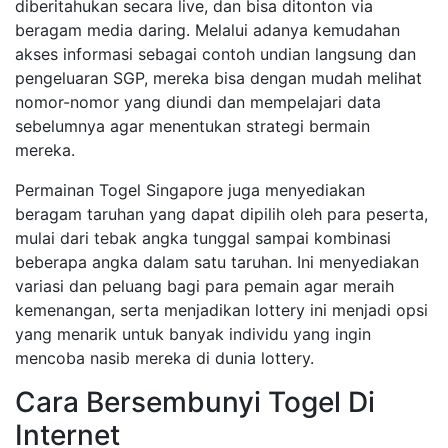
diberitahukan secara live, dan bisa ditonton via
beragam media daring. Melalui adanya kemudahan
akses informasi sebagai contoh undian langsung dan
pengeluaran SGP, mereka bisa dengan mudah melihat
nomor-nomor yang diundi dan mempelajari data
sebelumnya agar menentukan strategi bermain
mereka.
Permainan Togel Singapore juga menyediakan
beragam taruhan yang dapat dipilih oleh para peserta,
mulai dari tebak angka tunggal sampai kombinasi
beberapa angka dalam satu taruhan. Ini menyediakan
variasi dan peluang bagi para pemain agar meraih
kemenangan, serta menjadikan lottery ini menjadi opsi
yang menarik untuk banyak individu yang ingin
mencoba nasib mereka di dunia lottery.
Cara Bersembunyi Togel Di
Internet