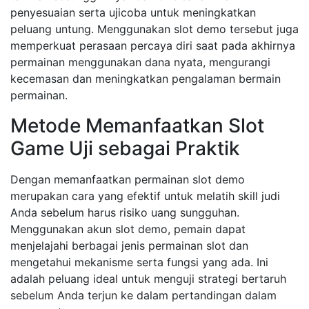
penyesuaian serta ujicoba untuk meningkatkan
peluang untung. Menggunakan slot demo tersebut juga
memperkuat perasaan percaya diri saat pada akhirnya
permainan menggunakan dana nyata, mengurangi
kecemasan dan meningkatkan pengalaman bermain
permainan.
Metode Memanfaatkan Slot
Game Uji sebagai Praktik
Dengan memanfaatkan permainan slot demo
merupakan cara yang efektif untuk melatih skill judi
Anda sebelum harus risiko uang sungguhan.
Menggunakan akun slot demo, pemain dapat
menjelajahi berbagai jenis permainan slot dan
mengetahui mekanisme serta fungsi yang ada. Ini
adalah peluang ideal untuk menguji strategi bertaruh
sebelum Anda terjun ke dalam pertandingan dalam