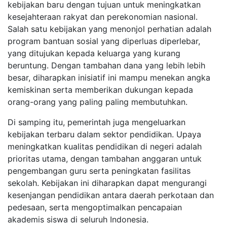
kebijakan baru dengan tujuan untuk meningkatkan
kesejahteraan rakyat dan perekonomian nasional.
Salah satu kebijakan yang menonjol perhatian adalah
program bantuan sosial yang diperluas diperlebar,
yang ditujukan kepada keluarga yang kurang
beruntung. Dengan tambahan dana yang lebih lebih
besar, diharapkan inisiatif ini mampu menekan angka
kemiskinan serta memberikan dukungan kepada
orang-orang yang paling paling membutuhkan.
Di samping itu, pemerintah juga mengeluarkan
kebijakan terbaru dalam sektor pendidikan. Upaya
meningkatkan kualitas pendidikan di negeri adalah
prioritas utama, dengan tambahan anggaran untuk
pengembangan guru serta peningkatan fasilitas
sekolah. Kebijakan ini diharapkan dapat mengurangi
kesenjangan pendidikan antara daerah perkotaan dan
pedesaan, serta mengoptimalkan pencapaian
akademis siswa di seluruh Indonesia.