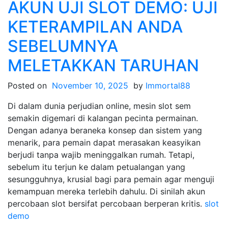
AKUN UJI SLOT DEMO: UJI
KETERAMPILAN ANDA
SEBELUMNYA
MELETAKKAN TARUHAN
Posted on
November 10, 2025
by
Immortal88
Di dalam dunia perjudian online, mesin slot sem
semakin digemari di kalangan pecinta permainan.
Dengan adanya beraneka konsep dan sistem yang
menarik, para pemain dapat merasakan keasyikan
berjudi tanpa wajib meninggalkan rumah. Tetapi,
sebelum itu terjun ke dalam petualangan yang
sesungguhnya, krusial bagi para pemain agar menguji
kemampuan mereka terlebih dahulu. Di sinilah akun
percobaan slot bersifat percobaan berperan kritis.
slot
demo