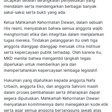
dicapkan setelah serangkaian penyelidikan yang
mendalam serta mendengarkan berbagai banyak
saksi-saksi serta bukti yang ada.
Ketua Mahkamah Kehormatan Dewan, dalam sebuah
rilis resmi, menyatakan bahwa semua anggota wajib
menghormati etika dan integritas dalam menjalankan
tugas mereka. Tindakan pelanggaran itu oleh tiga
anggota dianggap dianggap merusak citra institusi
serta kepercayaan publik terhadap. Oleh karena itu,
MKD menilai bahwa mengambil langkah tegas
diperlukan untuk memberikan jera dan
mempertahankan kepercayaan lembaga legislatif.
Hukuman yang dijatuhkan kepada anggota Nafa
Urbach, anggota Eko, dan anggota Sahroni masih
dalam proses pembahasan serta diharapkan dapat
segera diputuskan. Mahkamah Kehormatan Dewan
menyatakan komitmennya demi menegakkan kode etik
serta agar semua anggota bertanggung jawab atas