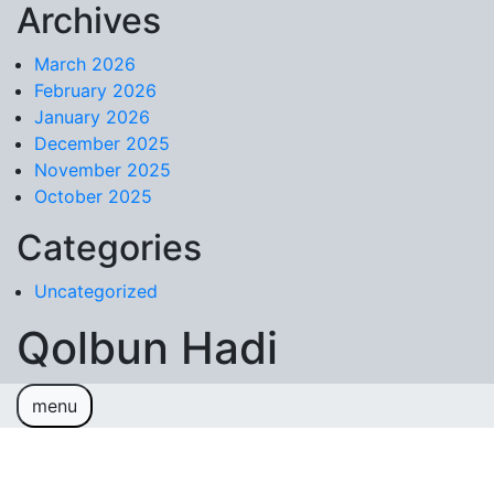
Archives
Skip to content
March 2026
February 2026
January 2026
December 2025
November 2025
October 2025
Categories
Uncategorized
Qolbun Hadi
menu
Sample Page