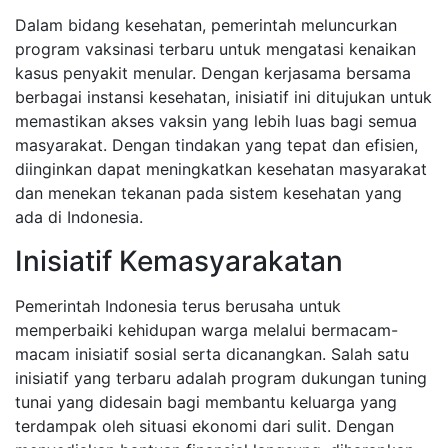
Dalam bidang kesehatan, pemerintah meluncurkan
program vaksinasi terbaru untuk mengatasi kenaikan
kasus penyakit menular. Dengan kerjasama bersama
berbagai instansi kesehatan, inisiatif ini ditujukan untuk
memastikan akses vaksin yang lebih luas bagi semua
masyarakat. Dengan tindakan yang tepat dan efisien,
diinginkan dapat meningkatkan kesehatan masyarakat
dan menekan tekanan pada sistem kesehatan yang
ada di Indonesia.
Inisiatif Kemasyarakatan
Pemerintah Indonesia terus berusaha untuk
memperbaiki kehidupan warga melalui bermacam-
macam inisiatif sosial serta dicanangkan. Salah satu
inisiatif yang terbaru adalah program dukungan tuning
tunai yang didesain bagi membantu keluarga yang
terdampak oleh situasi ekonomi dari sulit. Dengan