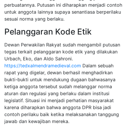
perbuatannya. Putusan ini diharapkan menjadi contoh
untuk anggota lainnya supaya senantiasa berperilaku
sesuai norma yang berlaku.
Pelanggaran Kode Etik
Dewan Perwakilan Rakyat sudah mengambil putusan
tegas terkait pelanggaran kode etik yang dilakukan
Urbach, Eko, dan Aldo Sahroni.
https://tedxalmendramedieval.com
Dalam sebuah
rapat yang digelar, dewan berhasil menghadirkan
bukti-bukti untuk mendukung dugaan bahwasanya
ketiga anggota tersebut sudah melanggar norma
aturan dan regulasi yang berlaku dalam institusi
legislatif. Situasi ini menjadi perhatian masyarakat
karena diharapkan bahwa anggota DPR bisa jadi
contoh perilaku baik ketika melaksanakan tanggung
jawab dan kewajiban mereka.