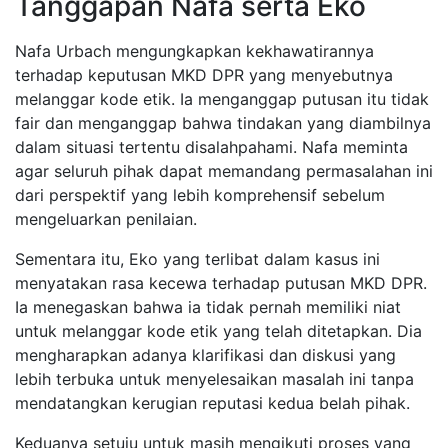
Tanggapan Nafa serta Eko
Nafa Urbach mengungkapkan kekhawatirannya
terhadap keputusan MKD DPR yang menyebutnya
melanggar kode etik. Ia menganggap putusan itu tidak
fair dan menganggap bahwa tindakan yang diambilnya
dalam situasi tertentu disalahpahami. Nafa meminta
agar seluruh pihak dapat memandang permasalahan ini
dari perspektif yang lebih komprehensif sebelum
mengeluarkan penilaian.
Sementara itu, Eko yang terlibat dalam kasus ini
menyatakan rasa kecewa terhadap putusan MKD DPR.
Ia menegaskan bahwa ia tidak pernah memiliki niat
untuk melanggar kode etik yang telah ditetapkan. Dia
mengharapkan adanya klarifikasi dan diskusi yang
lebih terbuka untuk menyelesaikan masalah ini tanpa
mendatangkan kerugian reputasi kedua belah pihak.
Keduanya setuju untuk masih mengikuti proses yang