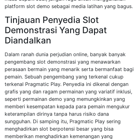
platform slot demo sebagai media latihan yang bagus.
Tinjauan Penyedia Slot
Demonstrasi Yang Dapat
Diandalkan
Dalam ranah dunia perjudian online, banyak banyak
pengembang slot demonstrasi yang menawarkan
perasaan bermain yang menarik serta bermanfaat bagi
pemain. Sebuah pengembang yang terkenal cukup
terkenal Pragmatic Play. Penyedia ini dikenal dengan
grafis yang dan ragam permainan yang variatif inklusi,
seperti permainan demo yang memungkinkan yang
memberi kesempatan kepada para pemain mengukur
keterampilan dirinya tanpa harus risiko dana
sungguhan. Di samping itu, Pragmatic Play sering
menghadirkan slot berpotensi besar yang bisa
memberikan menghadirkan kemenangan yang