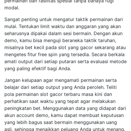
permainan dan fasilitas spesial tanpa bahaya rugi
modal.
Sangat penting untuk mengatur taktik permainan dari
mulai. Tentukan limit waktu dan anggaran yang akan
seharusnya dipakai dalam sesi bermain. Dengan akun
demo, kamu bisa menguji beraneka taktik taruhan,
misalnya bet kecil pada slot yang gacor sekarang atau
mengetes fitur free spin yang tersedia. Secara berkala
amati output dari setiap putaran serta evaluasi metode
yang paling efektif bagi Anda.
Jangan kelupaan agar mengamati permainan serta
belajar dari setiap output yang Anda peroleh. Teliti
pola permainan slot gacor terbaru masa kini dan
perhatikan saat waktu yang tepat agar melakukan
peningkatan bet. Menggunakan data yang didapat dari
akun account demo, kamu dapat membuat keputusan
yang lebih bagus saat bermain menggunakan uang
asli, sehingga menaikkan peluang Anda untuk menang.