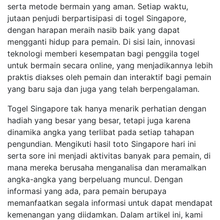
serta metode bermain yang aman. Setiap waktu,
jutaan penjudi berpartisipasi di togel Singapore,
dengan harapan meraih nasib baik yang dapat
mengganti hidup para pemain. Di sisi lain, innovasi
teknologi memberi kesempatan bagi penggila togel
untuk bermain secara online, yang menjadikannya lebih
praktis diakses oleh pemain dan interaktif bagi pemain
yang baru saja dan juga yang telah berpengalaman.
Togel Singapore tak hanya menarik perhatian dengan
hadiah yang besar yang besar, tetapi juga karena
dinamika angka yang terlibat pada setiap tahapan
pengundian. Mengikuti hasil toto Singapore hari ini
serta sore ini menjadi aktivitas banyak para pemain, di
mana mereka berusaha menganalisa dan meramalkan
angka-angka yang berpeluang muncul. Dengan
informasi yang ada, para pemain berupaya
memanfaatkan segala informasi untuk dapat mendapat
kemenangan yang diidamkan. Dalam artikel ini, kami