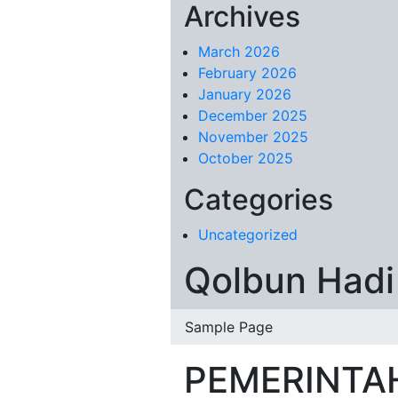
Archives
Skip to content
March 2026
February 2026
January 2026
December 2025
November 2025
October 2025
Categories
Uncategorized
Qolbun Hadi
Sample Page
PEMERINTAH