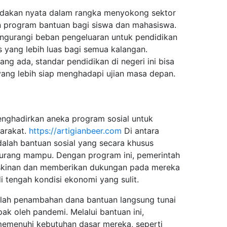
tindakan nyata dalam rangka menyokong sektor
n program bantuan bagi siswa dan mahasiswa.
 mengurangi beban pengeluaran untuk pendidikan
yang lebih luas bagi semua kalangan.
ng ada, standar pendidikan di negeri ini bisa
yang lebih siap menghadapi ujian masa depan.
nghadirkan aneka program sosial untuk
arakat.
https://artigianbeer.com
Di antara
alah bantuan sosial yang secara khusus
kurang mampu. Dengan program ini, pemerintah
skinan dan memberikan dukungan pada mereka
i tengah kondisi ekonomi yang sulit.
alah penambahan dana bantuan langsung tunai
k oleh pandemi. Melalui bantuan ini,
emenuhi kebutuhan dasar mereka, seperti