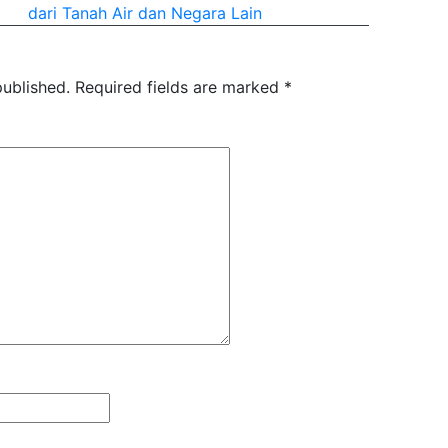
dari Tanah Air dan Negara Lain
published.
Required fields are marked
*