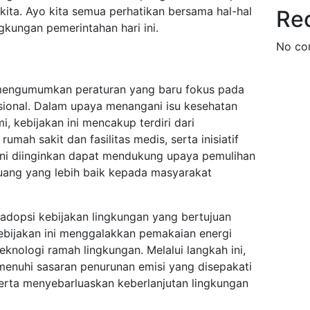
 kita. Ayo kita semua perhatikan bersama hal-hal
Re
gkungan pemerintahan hari ini.
No co
h mengumumkan peraturan yang baru fokus pada
sional. Dalam upaya menangani isu kesehatan
i, kebijakan ini mencakup terdiri dari
umah sakit dan fasilitas medis, serta inisiatif
l ini diinginkan dapat mendukung upaya pemulihan
ang yang lebih baik kepada masyarakat
 adopsi kebijakan lingkungan yang bertujuan
ebijakan ini menggalakkan pemakaian energi
knologi ramah lingkungan. Melalui langkah ini,
enuhi sasaran penurunan emisi yang disepakati
 serta menyebarluaskan keberlanjutan lingkungan