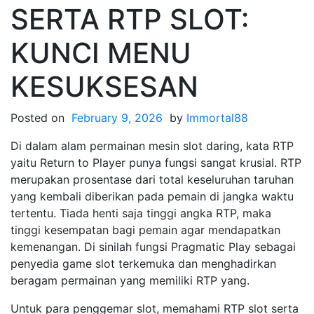
SERTA RTP SLOT:
KUNCI MENU
KESUKSESAN
Posted on
February 9, 2026
by
Immortal88
Di dalam alam permainan mesin slot daring, kata RTP
yaitu Return to Player punya fungsi sangat krusial. RTP
merupakan prosentase dari total keseluruhan taruhan
yang kembali diberikan pada pemain di jangka waktu
tertentu. Tiada henti saja tinggi angka RTP, maka
tinggi kesempatan bagi pemain agar mendapatkan
kemenangan. Di sinilah fungsi Pragmatic Play sebagai
penyedia game slot terkemuka dan menghadirkan
beragam permainan yang memiliki RTP yang.
Untuk para penggemar slot, memahami RTP slot serta