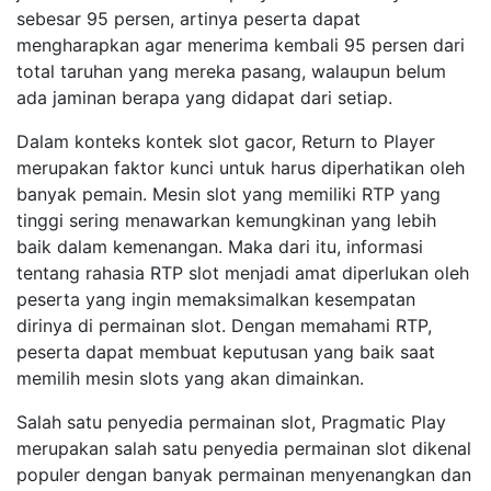
sebesar 95 persen, artinya peserta dapat
mengharapkan agar menerima kembali 95 persen dari
total taruhan yang mereka pasang, walaupun belum
ada jaminan berapa yang didapat dari setiap.
Dalam konteks kontek slot gacor, Return to Player
merupakan faktor kunci untuk harus diperhatikan oleh
banyak pemain. Mesin slot yang memiliki RTP yang
tinggi sering menawarkan kemungkinan yang lebih
baik dalam kemenangan. Maka dari itu, informasi
tentang rahasia RTP slot menjadi amat diperlukan oleh
peserta yang ingin memaksimalkan kesempatan
dirinya di permainan slot. Dengan memahami RTP,
peserta dapat membuat keputusan yang baik saat
memilih mesin slots yang akan dimainkan.
Salah satu penyedia permainan slot, Pragmatic Play
merupakan salah satu penyedia permainan slot dikenal
populer dengan banyak permainan menyenangkan dan