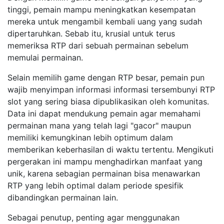
tinggi, pemain mampu meningkatkan kesempatan
mereka untuk mengambil kembali uang yang sudah
dipertaruhkan. Sebab itu, krusial untuk terus
memeriksa RTP dari sebuah permainan sebelum
memulai permainan.
Selain memilih game dengan RTP besar, pemain pun
wajib menyimpan informasi informasi tersembunyi RTP
slot yang sering biasa dipublikasikan oleh komunitas.
Data ini dapat mendukung pemain agar memahami
permainan mana yang telah lagi "gacor" maupun
memiliki kemungkinan lebih optimum dalam
memberikan keberhasilan di waktu tertentu. Mengikuti
pergerakan ini mampu menghadirkan manfaat yang
unik, karena sebagian permainan bisa menawarkan
RTP yang lebih optimal dalam periode spesifik
dibandingkan permainan lain.
Sebagai penutup, penting agar menggunakan