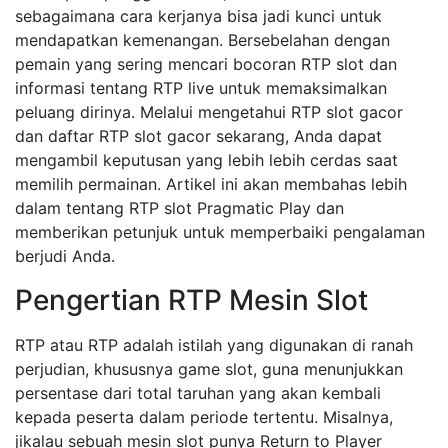
sebagaimana cara kerjanya bisa jadi kunci untuk
mendapatkan kemenangan. Bersebelahan dengan
pemain yang sering mencari bocoran RTP slot dan
informasi tentang RTP live untuk memaksimalkan
peluang dirinya. Melalui mengetahui RTP slot gacor
dan daftar RTP slot gacor sekarang, Anda dapat
mengambil keputusan yang lebih lebih cerdas saat
memilih permainan. Artikel ini akan membahas lebih
dalam tentang RTP slot Pragmatic Play dan
memberikan petunjuk untuk memperbaiki pengalaman
berjudi Anda.
Pengertian RTP Mesin Slot
RTP atau RTP adalah istilah yang digunakan di ranah
perjudian, khususnya game slot, guna menunjukkan
persentase dari total taruhan yang akan kembali
kepada peserta dalam periode tertentu. Misalnya,
jikalau sebuah mesin slot punya Return to Player