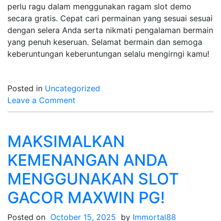
perlu ragu dalam menggunakan ragam slot demo
secara gratis. Cepat cari permainan yang sesuai sesuai
dengan selera Anda serta nikmati pengalaman bermain
yang penuh keseruan. Selamat bermain dan semoga
keberuntungan keberuntungan selalu mengirngi kamu!
Posted in
Uncategorized
on
Leave a Comment
10
Saran
Permainan
MAKSIMALKAN
Slot
KEMENANGAN ANDA
Demonstrasi
Unggulan
MENGGUNAKAN SLOT
bagi
GACOR MAXWIN PG!
Pengguna
Baru
Posted on
October 15, 2025
by
Immortal88