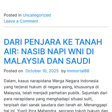
Posted in
Uncategorized
on
Leave a Comment
Maksimalkan
Kemenangan
Anda
DARI PENJARA KE TANAH
menggunakan
AIR: NASIB NAPI WNI DI
Slot
Gacor
MALAYSIA DAN SAUDI
Maxwin
PG!
Posted on
October 10, 2025
by
Immortal88
Dalam, kasus narapidana Warga Negara Indonesia
yang terjerat hukum di negara asing, khususnya di
Malaysia, telah menjadi perhatian publik. Sejumlah dari
para narapidana yang menghadapi situasi sulit,
terpisah dari sanak saudara dan tanah air. Menanggapi
hal ini, Yusril Ihza Mahendra, seorang tokoh hukum dan