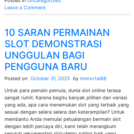
Posted in
Uncategorized
on
Leave a Comment
Kementerian
Ketenagakerjaan:
Penggerak
10 SARAN PERMAINAN
Transformasi
SLOT DEMONSTRASI
Arah
Perekonomian
UNGGULAN BAGI
yang
PENGGUNA BARU
kian
Hijau
Posted on
October 31, 2025
by
Immortal88
Untuk para pemain pemula, dunia slot online terasa
sangat rumit. Karena begitu banyak pilihan dan variasi
yang ada, apa cara menemukan slot yang terbaik yang
sesuai dengan selera selera dan keterampilan? Untuk
membantu Anda memulai petualangan bermain slot
dengan lebih percaya diri, kami telah merangkum
sepuluh rekomendasi slot-demo paling baik yang