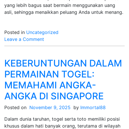
yang lebih bagus saat bermain menggunakan uang
asli, sehingga menaikkan peluang Anda untuk menang.
Posted in
Uncategorized
on
Leave a Comment
Akun
Uji
Slot
KEBERUNTUNGAN DALAM
Demo:
PERMAINAN TOGEL:
Uji
Keterampilan
MEMAHAMI ANGKA-
Anda
ANGKA DI SINGAPORE
Sebelumnya
Meletakkan
Posted on
November 9, 2025
by
Immortal88
Taruhan
Dalam dunia taruhan, togel serta toto memiliki posisi
khusus dalam hati banyak orang, terutama di wilayah