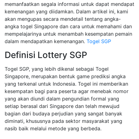
memanfaatkan segala informasi untuk dapat mendapat
kemenangan yang diidamkan. Dalam artikel ini, kami
akan mengupas secara mendetail tentang angka-
angka togel Singapore dan cara untuk memahami dan
mempelajarinya untuk menambah kesempatan pemain
dalam mendapatkan kemenangan.
Togel SGP
Definisi Lottery SGP
Togel SGP, yang lebih dikenal sebagai Togel
Singapore, merupakan bentuk game prediksi angka
yang terkenal untuk Indonesia. Togel ini memberikan
kesempatan bagi para peserta agar menebak nomor
yang akan diundi dalam pengundian formal yang
setiap berasal dari Singapore dan telah mewujud
bagian dari budaya perjudian yang sangat banyak
diminati, khususnya pada sektor masyarakat yang
nasib baik melalui metode yang berbeda.