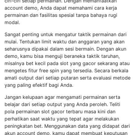
ciri-ciri setiap permainan. Dengan memanfaatkan
account demo, Anda dapat memahami cara kerja
permainan dan fasilitas spesial tanpa bahaya rugi
modal.
Sangat penting untuk mengatur taktik permainan dari
mulai. Tentukan limit waktu dan anggaran yang akan
seharusnya dipakai dalam sesi bermain. Dengan akun
demo, kamu bisa menguji beraneka taktik taruhan,
misalnya bet kecil pada slot yang gacor sekarang atau
mengetes fitur free spin yang tersedia. Secara berkala
amati output dari setiap putaran serta evaluasi metode
yang paling efektif bagi Anda.
Jangan kelupaan agar mengamati permainan serta
belajar dari setiap output yang Anda peroleh. Teliti
pola permainan slot gacor terbaru masa kini dan
perhatikan saat waktu yang tepat agar melakukan
peningkatan bet. Menggunakan data yang didapat dari
akun account demo, kamu dapat membuat keputusan