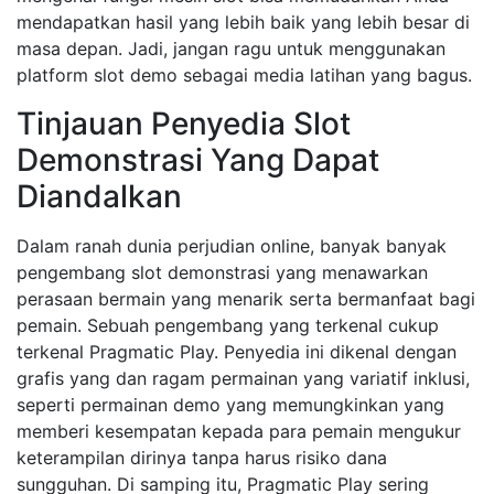
mendapatkan hasil yang lebih baik yang lebih besar di
masa depan. Jadi, jangan ragu untuk menggunakan
platform slot demo sebagai media latihan yang bagus.
Tinjauan Penyedia Slot
Demonstrasi Yang Dapat
Diandalkan
Dalam ranah dunia perjudian online, banyak banyak
pengembang slot demonstrasi yang menawarkan
perasaan bermain yang menarik serta bermanfaat bagi
pemain. Sebuah pengembang yang terkenal cukup
terkenal Pragmatic Play. Penyedia ini dikenal dengan
grafis yang dan ragam permainan yang variatif inklusi,
seperti permainan demo yang memungkinkan yang
memberi kesempatan kepada para pemain mengukur
keterampilan dirinya tanpa harus risiko dana
sungguhan. Di samping itu, Pragmatic Play sering