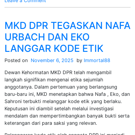
on
Leave a Comment
Keberuntungan
dalam
permainan
MKD DPR TEGASKAN NAFA
Togel:
URBACH DAN EKO
Memahami
Angka-
LANGGAR KODE ETIK
angka
di
Posted on
November 6, 2025
by
Immortal88
Singapore
Dewan Kehormatan MKD DPR telah mengambil
langkah signifikan mengenai etika sejumlah
anggotanya. Dalam pertemuan yang berlangsung
baru-baru ini, MKD menetapkan bahwa Nafa , Eko, dan
Sahroni terbukti melanggar kode etik yang berlaku.
Keputusan ini diambil setelah melalui investigasi
mendalam dan mempertimbangkan banyak bukti serta
keterangan dari para saksi yang relevan.