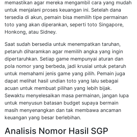
memastikan agar mereka mengambil cara yang mudah
untuk menjalani proses keuangan ini. Setelah dana
tersedia di akun, pemain bisa memilih tipe permainan
toto yang akan diperankan, seperti toto Singapore,
Honkong, atau Sidney.
Saat sudah bersedia untuk menempatkan taruhan,
petaruh diharamkan agar memilih angka yang ingin
dipertaruhkan. Setiap game mempunyai aturan dan
pola nomor yang berbeda, jadi krusial untuk petaruh
untuk memahami jenis game yang pilih. Pemain juga
dapat melihat hasil undian toto yang lalu sebagai
acuan untuk membuat pilihan yang lebih bijak.
Sewaktu menyelesaikan masa permainan, jangan lupa
untuk menyusun batasan budget supaya bermain
masih menyenangkan dan tak membawa ancaman
keuangan yang besar berlebihan.
Analisis Nomor Hasil SGP