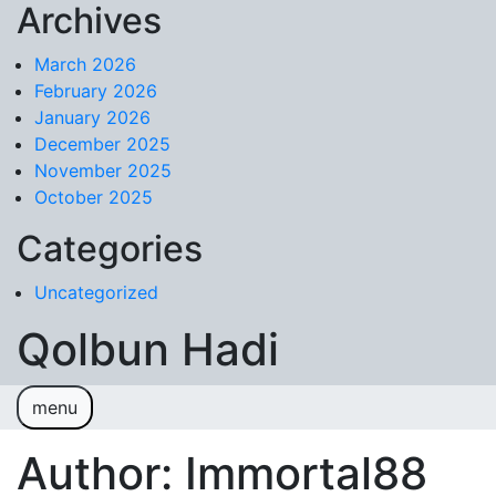
Archives
Skip to content
March 2026
February 2026
January 2026
December 2025
November 2025
October 2025
Categories
Uncategorized
Qolbun Hadi
menu
Sample Page
Author:
Immortal88