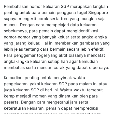
Pembahasan nomor keluaran SGP merupakan langkah
penting untuk para pemain pengguna togel Singapore
supaya mengerti corak serta tren yang mungkin saja
muncul. Dengan cara mempelajari data keluaran
sebelumnya, para pemain dapat mengidentifikasi
nomor-nomor yang banyak keluar serta angka-angka
yang jarang keluar. Hal ini memberikan gambaran yang
lebih jelas tentang cara bermain secara lebih efektif.
Para penggemar togel yang aktif biasanya mencatat
angka-angka keluaran setiap hari agar kemudian
membahas serta mencari corak yang dapat dipercaya.
Kemudian, penting untuk menyimak waktu
pengeluaran, yakni keluaran SGP pada malam ini atau
juga keluaran SGP di hari ini. Waktu-waktu tersebut
kerap menjadi momen yang dinantikan oleh para
peserta. Dengan cara mengetahui jam serta
keteraturan keluaran, pemain dapat memprediksi