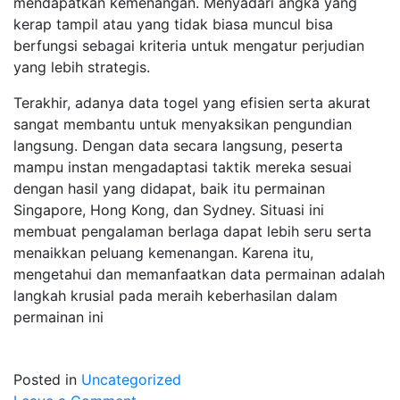
mendapatkan kemenangan. Menyadari angka yang
kerap tampil atau yang tidak biasa muncul bisa
berfungsi sebagai kriteria untuk mengatur perjudian
yang lebih strategis.
Terakhir, adanya data togel yang efisien serta akurat
sangat membantu untuk menyaksikan pengundian
langsung. Dengan data secara langsung, peserta
mampu instan mengadaptasi taktik mereka sesuai
dengan hasil yang didapat, baik itu permainan
Singapore, Hong Kong, dan Sydney. Situasi ini
membuat pengalaman berlaga dapat lebih seru serta
menaikkan peluang kemenangan. Karena itu,
mengetahui dan memanfaatkan data permainan adalah
langkah krusial pada meraih keberhasilan dalam
permainan ini
Posted in
Uncategorized