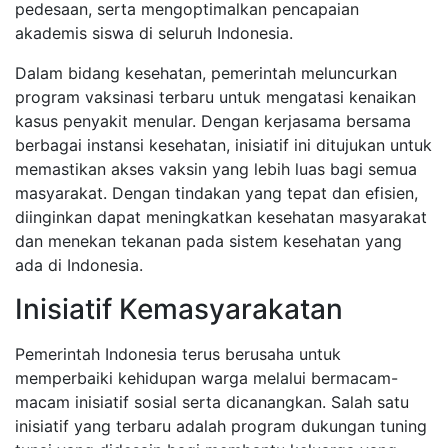
pedesaan, serta mengoptimalkan pencapaian
akademis siswa di seluruh Indonesia.
Dalam bidang kesehatan, pemerintah meluncurkan
program vaksinasi terbaru untuk mengatasi kenaikan
kasus penyakit menular. Dengan kerjasama bersama
berbagai instansi kesehatan, inisiatif ini ditujukan untuk
memastikan akses vaksin yang lebih luas bagi semua
masyarakat. Dengan tindakan yang tepat dan efisien,
diinginkan dapat meningkatkan kesehatan masyarakat
dan menekan tekanan pada sistem kesehatan yang
ada di Indonesia.
Inisiatif Kemasyarakatan
Pemerintah Indonesia terus berusaha untuk
memperbaiki kehidupan warga melalui bermacam-
macam inisiatif sosial serta dicanangkan. Salah satu
inisiatif yang terbaru adalah program dukungan tuning