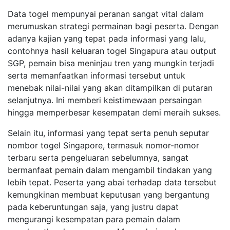
Data togel mempunyai peranan sangat vital dalam
merumuskan strategi permainan bagi peserta. Dengan
adanya kajian yang tepat pada informasi yang lalu,
contohnya hasil keluaran togel Singapura atau output
SGP, pemain bisa meninjau tren yang mungkin terjadi
serta memanfaatkan informasi tersebut untuk
menebak nilai-nilai yang akan ditampilkan di putaran
selanjutnya. Ini memberi keistimewaan persaingan
hingga memperbesar kesempatan demi meraih sukses.
Selain itu, informasi yang tepat serta penuh seputar
nombor togel Singapore, termasuk nomor-nomor
terbaru serta pengeluaran sebelumnya, sangat
bermanfaat pemain dalam mengambil tindakan yang
lebih tepat. Peserta yang abai terhadap data tersebut
kemungkinan membuat keputusan yang bergantung
pada keberuntungan saja, yang justru dapat
mengurangi kesempatan para pemain dalam