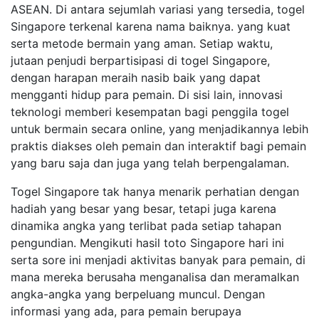
ASEAN. Di antara sejumlah variasi yang tersedia, togel
Singapore terkenal karena nama baiknya. yang kuat
serta metode bermain yang aman. Setiap waktu,
jutaan penjudi berpartisipasi di togel Singapore,
dengan harapan meraih nasib baik yang dapat
mengganti hidup para pemain. Di sisi lain, innovasi
teknologi memberi kesempatan bagi penggila togel
untuk bermain secara online, yang menjadikannya lebih
praktis diakses oleh pemain dan interaktif bagi pemain
yang baru saja dan juga yang telah berpengalaman.
Togel Singapore tak hanya menarik perhatian dengan
hadiah yang besar yang besar, tetapi juga karena
dinamika angka yang terlibat pada setiap tahapan
pengundian. Mengikuti hasil toto Singapore hari ini
serta sore ini menjadi aktivitas banyak para pemain, di
mana mereka berusaha menganalisa dan meramalkan
angka-angka yang berpeluang muncul. Dengan
informasi yang ada, para pemain berupaya