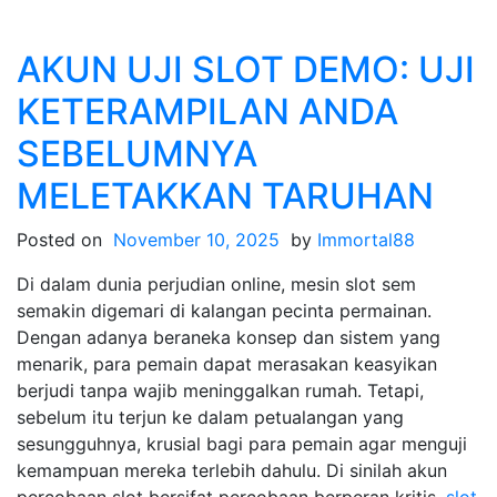
AKUN UJI SLOT DEMO: UJI
KETERAMPILAN ANDA
SEBELUMNYA
MELETAKKAN TARUHAN
Posted on
November 10, 2025
by
Immortal88
Di dalam dunia perjudian online, mesin slot sem
semakin digemari di kalangan pecinta permainan.
Dengan adanya beraneka konsep dan sistem yang
menarik, para pemain dapat merasakan keasyikan
berjudi tanpa wajib meninggalkan rumah. Tetapi,
sebelum itu terjun ke dalam petualangan yang
sesungguhnya, krusial bagi para pemain agar menguji
kemampuan mereka terlebih dahulu. Di sinilah akun