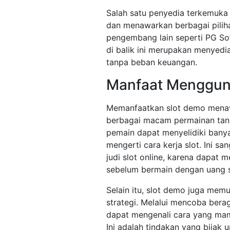
Salah satu penyedia terkemuka d
dan menawarkan berbagai piliha
pengembang lain seperti PG So
di balik ini merupakan menyedi
tanpa beban keuangan.
Manfaat Menggun
Memanfaatkan slot demo menaw
berbagai macam permainan tanp
pemain dapat menyelidiki bany
mengerti cara kerja slot. Ini s
judi slot online, karena dapat 
sebelum bermain dengan uang 
Selain itu, slot demo juga me
strategi. Melalui mencoba ber
dapat mengenali cara yang m
Ini adalah tindakan yang bijak