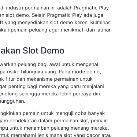
i industri permainan ini adalah Pragmatic Play
n slot demo. Selain Pragmatic Play ada juga
ft yang menyediakan slot demo keren. Kulminasi
akan pemain peluang agar menikmati dan latihan
akan Slot Demo
arkan peluang bagi awal untuk mengenal
a risiko hilangnya uang. Pada mode demo,
ak fitur dan mekanisme permainan untuk
angat penting bagi mereka yang baru menjalani
menolong sehingga mereka lebih percaya diri
sungguhan.
mungkinkan pemain untuk menguji coba banyak
agam pendekatan dalam permainan slot, pemain
ampu untuk menambah peluang menang mereka.
 untuk memahami jenis mana slot yang gacor atau