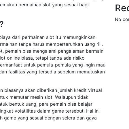
mukan permainan slot yang sesuai bagi
Re
No co
?
biaya dari permainan slot itu memungkinkan
rmainan tanpa harus mempertaruhkan uang riil.
, pemain bisa mengalami pengalaman bermain
 online biasa, tetapi tanpa ada risiko
 bermanfaat untuk pemula-pemula yang ingin mau
dan fasilitas yang tersedia sebelum memutuskan
 biasanya akan diberikan jumlah kredit virtual
ntuk memutar mesin slot. Walaupun tidak
ntuk bentuk uang, para pemain bisa belajar
ngkat volatilitas dalam game tersebut. Hal ini
h game yang sesuai dengan selera dan gaya