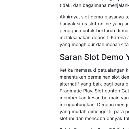
tidak, dan bagaimana menjalank
Akhirnya, slot demo biasanya 
banyak situs slot online yang 
pengguna untuk bertaruh di man
melaksanakan deposit. Karena 
yang menghibur dan menarik ta
Saran Slot Demo Y
Ketika memasuki petualangan ke 
menentukan permainan slot demo
alternatif yang baik bagi para
Pragmatic Play. Slot contoh Gat
memberikan kesan bermain yang 
menguntungkan. Dengan menggu
yang mudah dimengerti, para 
slot ini dan mencoba banyak ta