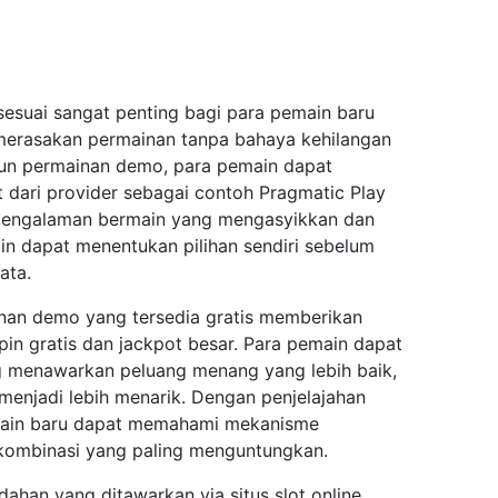
esuai sangat penting bagi para pemain baru
 merasakan permainan tanpa bahaya kehilangan
n permainan demo, para pemain dapat
 dari provider sebagai contoh Pragmatic Play
 pengalaman bermain yang mengasyikkan dan
ain dapat menentukan pilihan sendiri sebelum
ata.
ainan demo yang tersedia gratis memberikan
spin gratis dan jackpot besar. Para pemain dapat
ng menawarkan peluang menang yang lebih baik,
njadi lebih menarik. Dengan penjelajahan
main baru dapat memahami mekanisme
kombinasi yang paling menguntungkan.
ahan yang ditawarkan via situs slot online