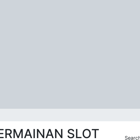
PERMAINAN SLOT
Searc