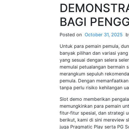
DEMONSTR
BAGI PENG
Posted on
October 31, 2025
b
Untuk para pemain pemula, dunia
banyak pilihan dan variasi yan
yang sesuai dengan selera sel
memulai petualangan bermain slo
merangkum sepuluh rekomendas
pemula. Dengan memanfaatkan
tanpa perlu risiko kehilangan ua
Slot demo memberikan pengala
memungkinkan para pemain untu
fitur-fitur spesial, dan strateg
berikut, kami di sini mereview
juga Pragmatic Play serta PG 