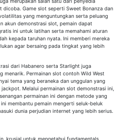
 juga merupakan salah satu dari penyedia
t dicoba. Game slot seperti Sweet Bonanza dan
volatilitas yang menguntungkan serta peluang
n akun demonstrasi slot, pemain dapat
atis ini untuk latihan serta memahami aturan
ah kepada taruhan nyata. Ini memberi mereka
lukan agar bersaing pada tingkat yang lebih
rasi dari Habanero serta Starlight juga
g menarik. Permainan slot contoh Wild West
yai tema yang beraneka dan unggulan yang
 jackpot. Melalui permainan slot demonstrasi ini,
esenangan permainan ini dengan metode yang
 ini membantu pemain mengerti seluk-beluk
suki dunia perjudian internet yang lebih serius.
n, krusial untuk mengetahui fundamentals