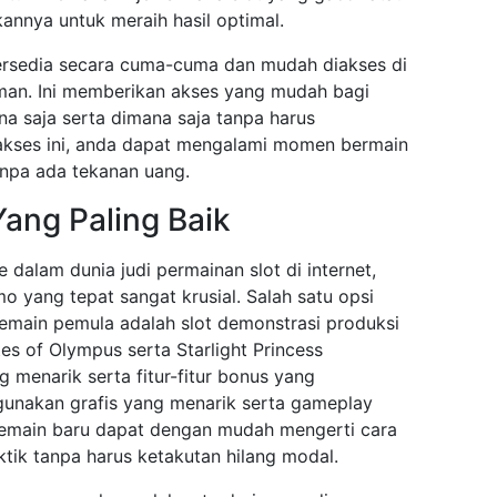
annya untuk meraih hasil optimal.
tersedia secara cuma-cuma dan mudah diakses di
aman. Ini memberikan akses yang mudah bagi
a saja serta dimana saja tanpa harus
akses ini, anda dapat mengalami momen bermain
npa ada tekanan uang.
ang Paling Baik
dalam dunia judi permainan slot di internet,
 yang tepat sangat krusial. Salah satu opsi
 pemain pemula adalah slot demonstrasi produksi
es of Olympus serta Starlight Princess
menarik serta fitur-fitur bonus yang
nakan grafis yang menarik serta gameplay
pemain baru dapat dengan mudah mengerti cara
ktik tanpa harus ketakutan hilang modal.